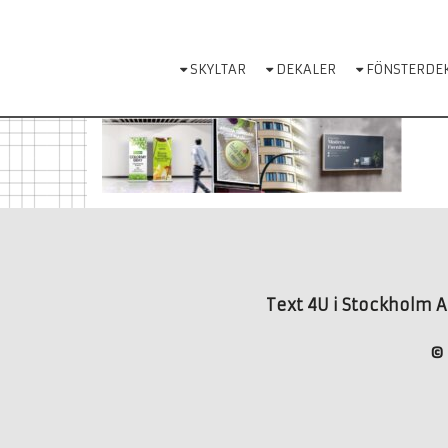
Skip
to
content
SKYLTAR
DEKALER
FÖNSTERDE
Text 4U i Stockholm AB
© 