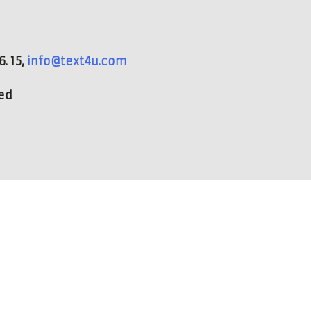
. 15,
info@text4u.com
ved