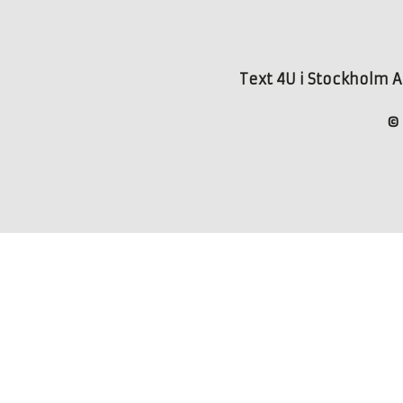
Text 4U i Stockholm AB
© 