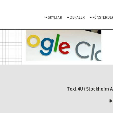
Skip
to
content
SKYLTAR
DEKALER
FÖNSTERDE
Text 4U i Stockholm AB
© 