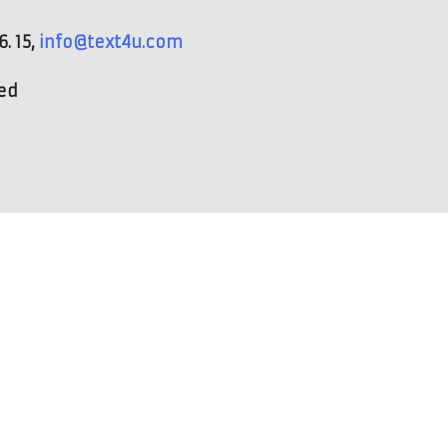
. 15,
info@text4u.com
ved