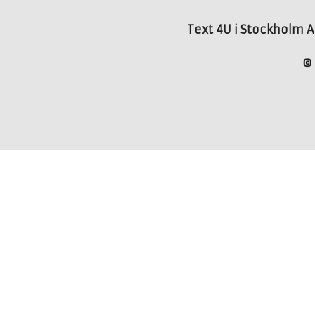
Text 4U i Stockholm AB
© 