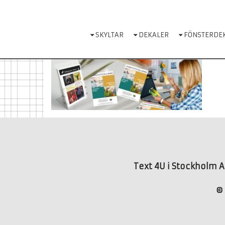
Skip
to
content
SKYLTAR
DEKALER
FÖNSTERDE
Text 4U i Stockholm AB
© 