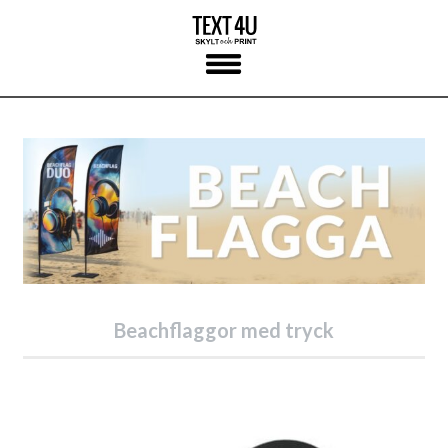
Skip
to
content
Beachflaggor med tryck