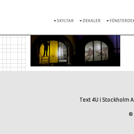
Skip
to
content
SKYLTAR
DEKALER
FÖNSTERDE
Text 4U i Stockholm AB
© 