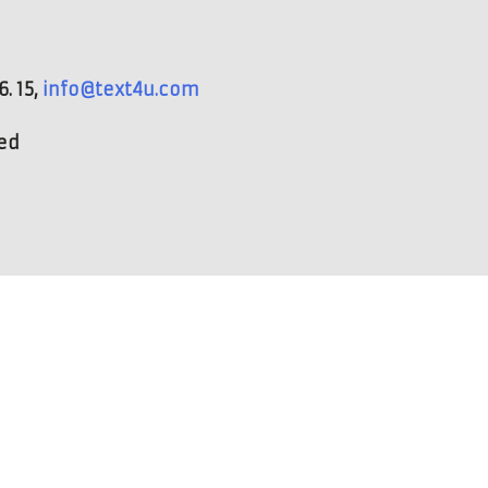
. 15,
info@text4u.com
ved