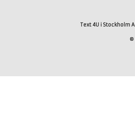
Text 4U i Stockholm AB
© 